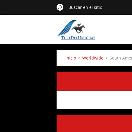
Inicio
>
Worldwide
>
South Amer