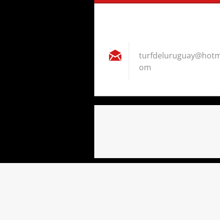
turfdelu
ruguay@h
otm
om