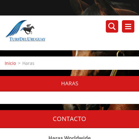
Inicio
>
Haras
HARAS
CONTACTO
Haras Worldwide