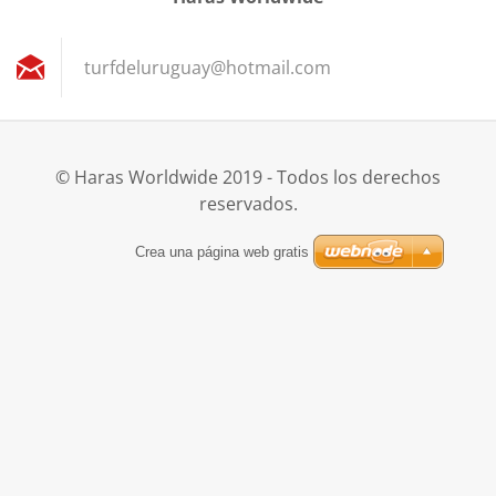
turfdelu
ruguay@h
otmail.c
om
© Haras Worldwide 2019 - Todos los derechos
reservados.
Crea una página web gratis