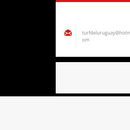
turfdelu
ruguay@h
otm
om