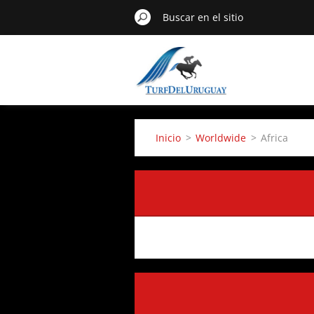
Inicio
>
Worldwide
>
Africa