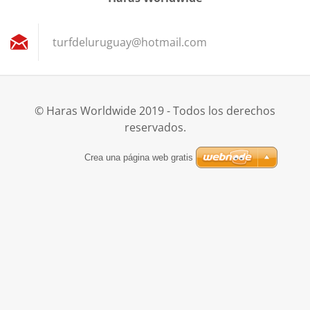
turfdelu
ruguay@h
otmail.c
om
© Haras Worldwide 2019 - Todos los derechos
reservados.
Crea una página web gratis