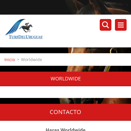
Inicio
>
Worldwide
WORLDWIDE
CONTACTO
Haras Worldwide